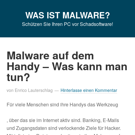
Zur
Zum
Zur
Hauptnavigation
Inhalt
Seitenspalte
WAS IST MALWARE?
springen
springen
springen
Schützen Sie Ihren PC vor Schadsoftware!
Malware auf dem
Handy – Was kann man
tun?
von
Enrico Lauterschlag
Hinterlasse einen Kommentar
Für viele Menschen sind ihre Handys das Werkzeug
, über das sie im Internet aktiv sind. Banking, E-Mails
und Zugangsdaten sind verlockende Ziele für Hacker.