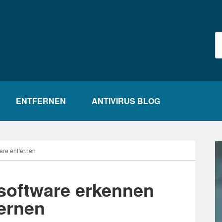
S
+
E
ENTFERNEN
ANTIVIRUS BLOG
S
are entfernen
dsoftware erkennen
ernen