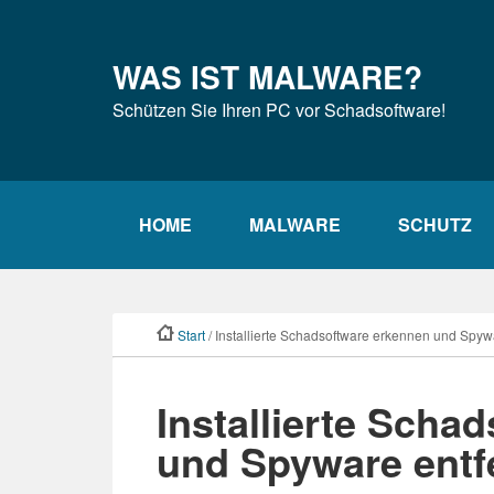
Zur
Zum
Zur
Hauptnavigation
Inhalt
Seitenspalte
WAS IST MALWARE?
springen
springen
springen
Schützen Sie Ihren PC vor Schadsoftware!
HOME
MALWARE
SCHUTZ
Start
/ Installierte Schadsoftware erkennen und Spyw
Installierte Scha
und Spyware entf