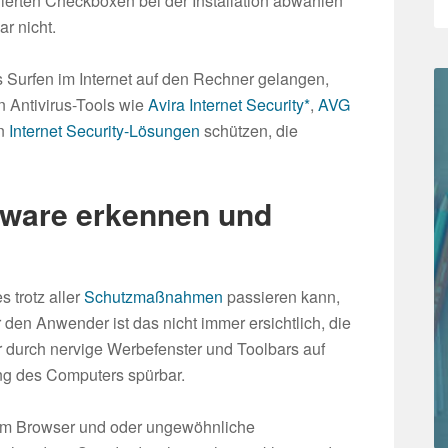
vierten Checkboxen bei der Installation abwählen
r nicht.
Surfen im Internet auf den Rechner gelangen,
n Antivirus-Tools wie
Avira Internet Security*
,
AVG
en
Internet Security-Lösungen
schützen, die
ftware erkennen und
s trotz aller
Schutzmaßnahmen
passieren kann,
den Anwender ist das nicht immer ersichtlich, die
urch nervige Werbefenster und Toolbars auf
ng des Computers spürbar.
n im Browser und oder ungewöhnliche