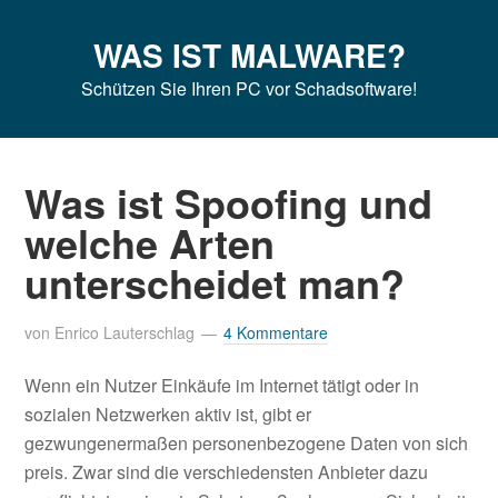
Zur
Zum
Zur
Hauptnavigation
Inhalt
Seitenspalte
WAS IST MALWARE?
springen
springen
springen
Schützen Sie Ihren PC vor Schadsoftware!
Was ist Spoofing und
welche Arten
unterscheidet man?
von
Enrico Lauterschlag
4 Kommentare
Wenn ein Nutzer Einkäufe im Internet tätigt oder in
sozialen Netzwerken aktiv ist, gibt er
gezwungenermaßen personenbezogene Daten von sich
preis. Zwar sind die verschiedensten Anbieter dazu