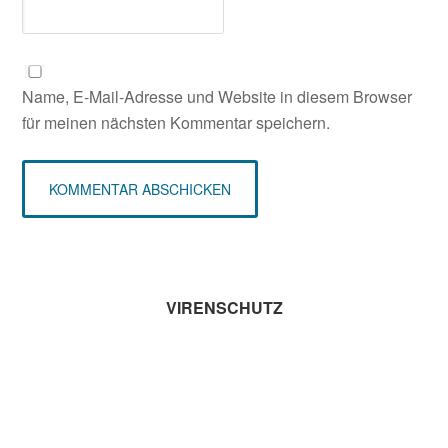
Name, E-Mail-Adresse und Website in diesem Browser
für meinen nächsten Kommentar speichern.
Seitenspalte
VIRENSCHUTZ
Geben Sie Schadprogrammen keine Chance!
Lernen Sie die 10 effektivsten Maßnahmen
für einen optimalen Virenschutz kennen.