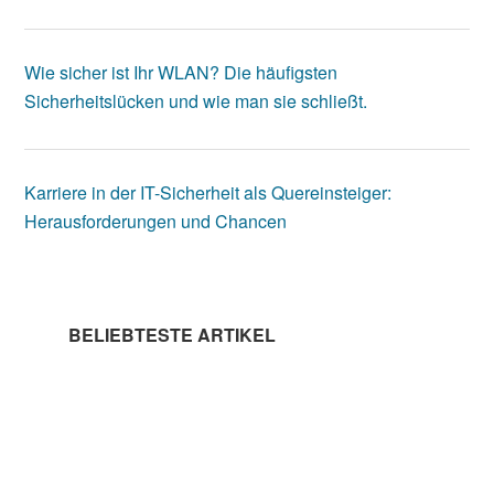
Wie sicher ist Ihr WLAN? Die häufigsten
Sicherheitslücken und wie man sie schließt.
Karriere in der IT-Sicherheit als Quereinsteiger:
Herausforderungen und Chancen
BELIEBTESTE ARTIKEL
Der optimale Virenschutz für Ihren
Rechner
Was ist ein Antivirenprogramm und welche
sind empfehlenswert?